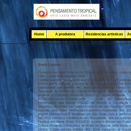
Home
A produtora
Residencias artisticas
Ar
Estela Lapponi
Começou nas artes cênicas em 92 como atriz de teatro, como vi
2004 e como dançarina em 2005.
Fundou sua própria cia. a inCena 2.5 em 2005 após ter particip
Dance Meets Difference da cia de dança/teatro alemã Din A13
contenplada pelo prêmio PAC Montagem Inédita de Dança e 
Secretaria de Estado da Cultura Governo de São Paulo o que
produzir os 2 projetos iniciais da inCena 2.5, respectivamente:
in-Cômodo-ser-eu-só-tanta-gente – solo de dança/teatr
contemplado pelo prêmio PROAC de Difusão e Circulação
Secretaria de Estado da Cultura Governo de São Paulo em 2009
Falando sem Tabu! Performance-palestra+multimedia. Em 200
projeto internacional X Moradias em São Paulo com a perform
Em 2010 conclui a Certificação em Danceability que se realizou
Festival em Viena. Entre 2010/2011 cursou o Máster em Práti
Cultura Visual da Universidad de Alcalá em Madrid, onde iniciou 
cênica Corpo Intruso_Zuleika Brit. Está cursando a Espec