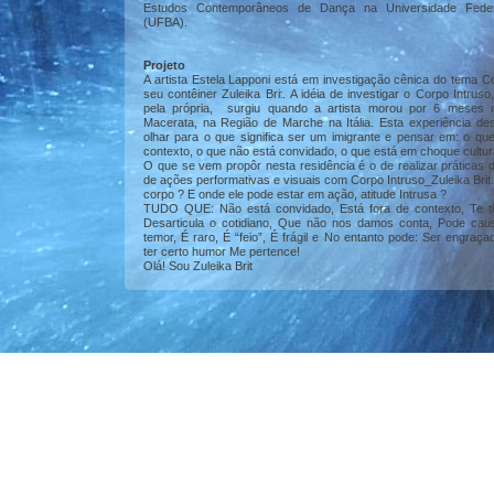
Estudos Contemporâneos de Dança na Universidade Feder
(UFBA).
Projeto
A artista Estela Lapponi está em investigação cênica do tema C
seu contêiner Zuleika Brit. A idéia de investigar o Corpo Intruso
pela própria, surgiu quando a artista morou por 6 meses 
Macerata, na Região de Marche na Itália. Esta experiência de
olhar para o que significa ser um imigrante e pensar em: o que
contexto, o que não está convidado, o que está em choque cultur
O que se vem propôr nesta residência é o de realizar práticas 
de ações performativas e visuais com Corpo Intruso_Zuleika Brit
corpo ? E onde ele pode estar em ação, atitude Intrusa ?
TUDO QUE: Não está convidado, Está fora de contexto, Te ti
Desarticula o cotidiano, Que não nos damos conta, Pode cau
temor, É raro, É “feio”, É frágil e No entanto pode: Ser engraçad
ter certo humor Me pertence!
Olá! Sou Zuleika Brit