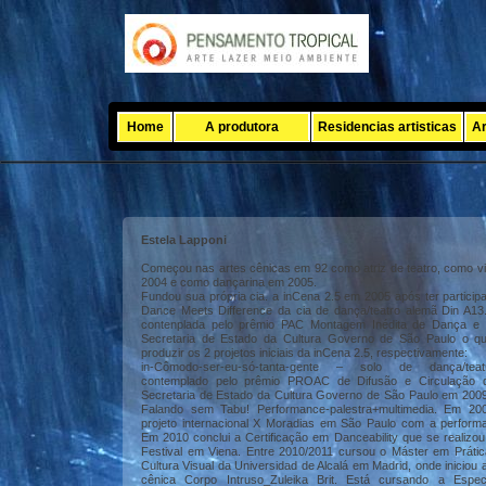
Home
A produtora
Residencias artisticas
Ar
Estela Lapponi
Começou nas artes cênicas em 92 como atriz de teatro, como vi
2004 e como dançarina em 2005.
Fundou sua própria cia. a inCena 2.5 em 2005 após ter particip
Dance Meets Difference da cia de dança/teatro alemã Din A13
contenplada pelo prêmio PAC Montagem Inédita de Dança e 
Secretaria de Estado da Cultura Governo de São Paulo o que
produzir os 2 projetos iniciais da inCena 2.5, respectivamente:
in-Cômodo-ser-eu-só-tanta-gente – solo de dança/teatr
contemplado pelo prêmio PROAC de Difusão e Circulação
Secretaria de Estado da Cultura Governo de São Paulo em 2009
Falando sem Tabu! Performance-palestra+multimedia. Em 200
projeto internacional X Moradias em São Paulo com a perform
Em 2010 conclui a Certificação em Danceability que se realizou
Festival em Viena. Entre 2010/2011 cursou o Máster em Práti
Cultura Visual da Universidad de Alcalá em Madrid, onde iniciou 
cênica Corpo Intruso_Zuleika Brit. Está cursando a Espec