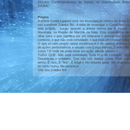
Estudos Contemporâneos de Dança na Universidade Feder
(UFBA).
Projeto
A artista Estela Lapponi está em investigação cênica do tema C
seu contêiner Zuleika Brit. A idéia de investigar o Corpo Intruso
pela própria, surgiu quando a artista morou por 6 meses 
Macerata, na Região de Marche na Itália. Esta experiência de
olhar para o que significa ser um imigrante e pensar em: o que
contexto, o que não está convidado, o que está em choque cultur
O que se vem propôr nesta residência é o de realizar práticas 
de ações performativas e visuais com Corpo Intruso_Zuleika Brit
corpo ? E onde ele pode estar em ação, atitude Intrusa ?
TUDO QUE: Não está convidado, Está fora de contexto, Te ti
Desarticula o cotidiano, Que não nos damos conta, Pode cau
temor, É raro, É “feio”, É frágil e No entanto pode: Ser engraçad
ter certo humor Me pertence!
Olá! Sou Zuleika Brit